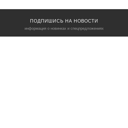
ПОДПИШИСЬ НА НОВОСТИ
информация о новинках и спецпредложениях
КАТАЛОГ
⠀
Кресла компьютерные
Пылесосы
Кронштейны для монитора
Чемоданы
Кронштейны для телевизора
Мультиварки
Кронштейн для микрофонов
Аквариумы