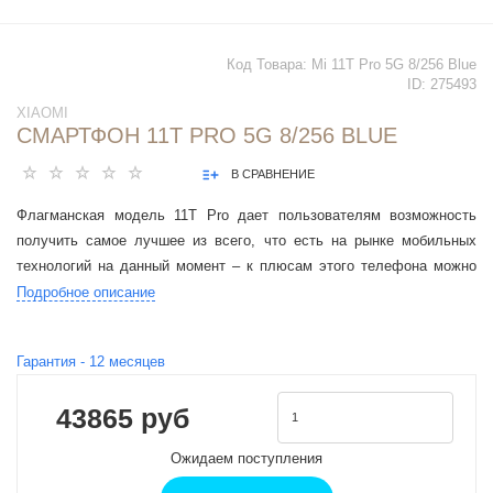
Код Товара:
Mi 11T Pro 5G 8/256 Blue
ID:
275493
XIAOMI
СМАРТФОН 11T PRO 5G 8/256 BLUE
В СРАВНЕНИЕ
Флагманская модель 11T Pro дает пользователям возможность
получить самое лучшее из всего, что есть на рынке мобильных
технологий на данный момент – к плюсам этого телефона можно
отнести экран с частотой обновления 120 Гц, производительный
Подробное описание
процессор, быструю зарядку аккумулятора.
Гарантия -
12
месяцев
43865 руб
Ожидаем поступления