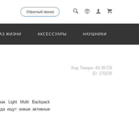
Обратный звонок
АЗ ЖИЗНИ
АКСЕССУАРЫ
НАУШНИКИ
ТРАНС
Код Товара:
43.39 CN
ID:
270239
ак Light Multi Backpack
гда ищут новые активные