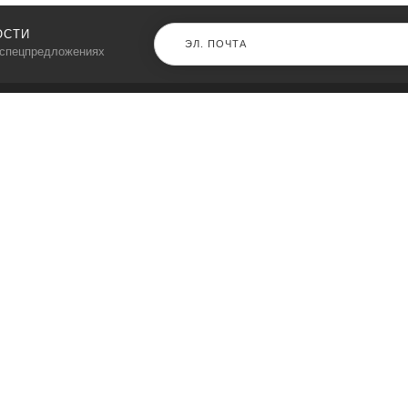
ОСТИ
 спецпредложениях
КАТАЛОГ
⠀
Кресла компьютерные
Пылесосы
Кронштейны для монитора
Чемоданы
Кронштейны для телевизора
Мультиварки
Кронштейн для микрофонов
Аквариумы
Кулеры для телефонов
Телескопы