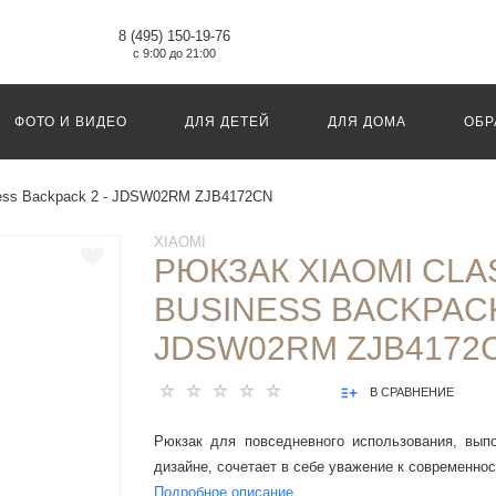
8 (495) 150-19-76
с 9:00 до 21:00
ФОТО И ВИДЕО
ДЛЯ ДЕТЕЙ
ДЛЯ ДОМА
ОБР
iness Backpack 2 - JDSW02RM ZJB4172CN
XIAOMI
РЮКЗАК XIAOMI CLA
BUSINESS BACKPACK
JDSW02RM ZJB4172
В СРАВНЕНИЕ
Рюкзак для повседневного использования, вып
дизайне, сочетает в себе уважение к современност
Подробное описание