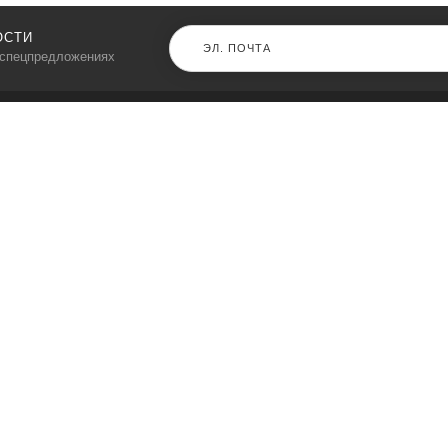
ОСТИ
 спецпредложениях
КАТАЛОГ
⠀
Кресла компьютерные
Пылесосы
Кронштейны для монитора
Чемоданы
Кронштейны для телевизора
Мультиварки
Кронштейн для микрофонов
Аквариумы
Кулеры для телефонов
Телескопы