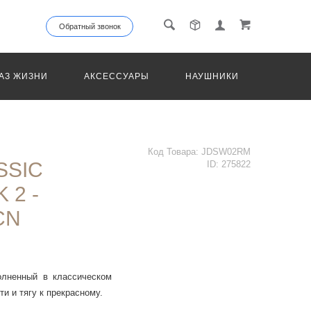
Обратный звонок
АЗ ЖИЗНИ
АКСЕССУАРЫ
НАУШНИКИ
ТРАНС
Код Товара:
JDSW02RM
SSIC
ID:
275822
 2 -
CN
олненный в классическом
и и тягу к прекрасному.