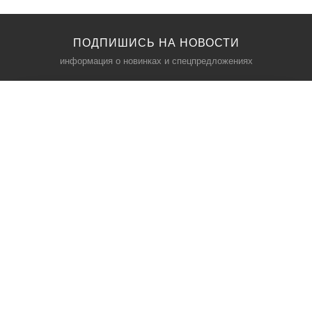
ПОДПИШИСЬ НА НОВОСТИ
информация о новинках и спецпредложениях
КАТАЛОГ
⠀
Кресла компьютерные
Пылесосы
Кронштейны для монитора
Чемоданы
Кронштейны для телевизора
Мультиварки
Кронштейн для микрофонов
Аквариумы
Кулеры для телефонов
Телескопы