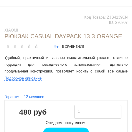
Код Товара:
ZJB4139CN
ID:
270207
XIAOMI
РЮКЗАК CASUAL DAYPACK 13.3 ORANGE
В СРАВНЕНИЕ
Удобный, практичный и главное вместительный рюкзак, отлично
подходит для повседневного использования. Тщательно
продуманная конструкция, позволяет носить с собой все самые
необходимые вещи.
Подробное описание
Гарантия -
12
месяцев
480 руб
Ожидаем поступления