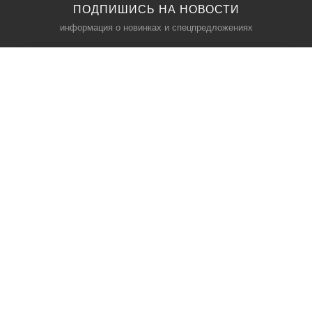
ПОДПИШИСЬ НА НОВОСТИ
информация о новинках и спецпредложениях
КАТАЛОГ
⠀
Кресла компьютерные
Пылесосы
Кронштейны для монитора
Чемоданы
Кронштейны для телевизора
Мультиварки
Кронштейн для микрофонов
Аквариумы
Кулеры для телефонов
Телескопы