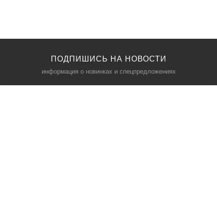
ПОДПИШИСЬ НА НОВОСТИ
информация о новинках и спецпредложениях
КАТАЛОГ
⠀
Кресла компьютерные
Пылесосы
Кронштейны для монитора
Чемоданы
Кронштейны для телевизора
Мультиварки