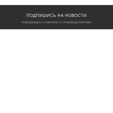
ПОДПИШИСЬ НА НОВОСТИ
информация о новинках и спецпредложениях
КАТАЛОГ
⠀
Кресла компьютерные
Пылесосы
Кронштейны для монитора
Чемоданы
Кронштейны для телевизора
Мультиварки
Кронштейн для микрофонов
Аквариумы
Кулеры для телефонов
Телескопы