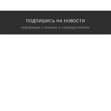
ПОДПИШИСЬ НА НОВОСТИ
информация о новинках и спецпредложениях
КАТАЛОГ
⠀
Кресла компьютерные
Пылесосы
Кронштейны для монитора
Чемоданы
Кронштейны для телевизора
Мультиварки
Кронштейн для микрофонов
Аквариумы