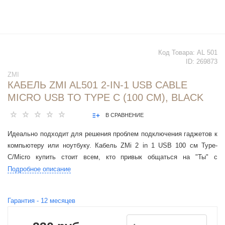
Код Товара:
AL 501
ID:
269873
ZMI
КАБЕЛЬ ZMI AL501 2-IN-1 USB CABLE
MICRO USB TO TYPE C (100 CM), BLACK
В СРАВНЕНИЕ
Идеально подходит для решения проблем подключения гаджетов к
компьютеру или ноутбуку. Кабель ZMi 2 in 1 USB 100 см Type-
C/Micro купить стоит всем, кто привык общаться на "Ты" с
современной электроникой.
Подробное описание
Гарантия -
12
месяцев