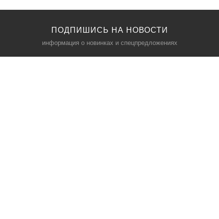
ПОДПИШИСЬ НА НОВОСТИ
информация о новинках и спецпредложениях
КАТАЛОГ
⠀
Кресла компьютерные
Пылесосы
Кронштейны для монитора
Чемоданы
Кронштейны для телевизора
Мультиварки
Кронштейн для микрофонов
Аквариумы
Кулеры для телефонов
Телескопы