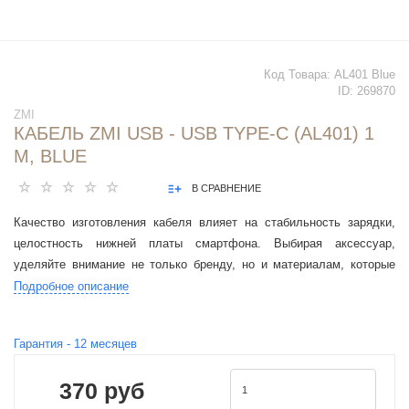
Код Товара:
AL401 Blue
ID:
269870
ZMI
КАБЕЛЬ ZMI USB - USB TYPE-C (AL401) 1
М, BLUE
В СРАВНЕНИЕ
Качество изготовления кабеля влияет на стабильность зарядки,
целостность нижней платы смартфона. Выбирая аксессуар,
уделяйте внимание не только бренду, но и материалам, которые
применены для провода.
Подробное описание
Гарантия -
12
месяцев
370 руб