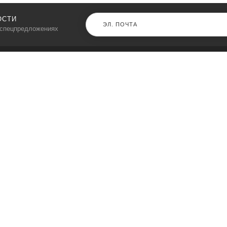
ОСТИ
 спецпредложениях
КАТАЛОГ
⠀
Кресла компьютерные
Пылесосы
Кронштейны для монитора
Чемоданы
Кронштейны для телевизора
Мультиварки
Кронштейн для микрофонов
Аквариумы
Кулеры для телефонов
Телескопы