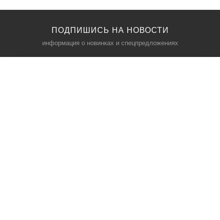
ПОДПИШИСЬ НА НОВОСТИ
информация о новинках и спецпредложениях
КАТАЛОГ
⠀
Кресла компьютерные
Пылесосы
Кронштейны для монитора
Чемоданы
Кронштейны для телевизора
Мультиварки
Кронштейн для микрофонов
Аквариумы
Кулеры для телефонов
Телескопы