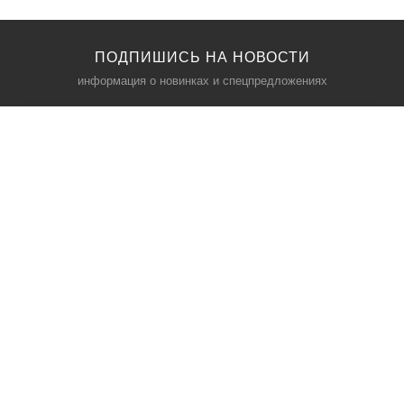
ПОДПИШИСЬ НА НОВОСТИ
информация о новинках и спецпредложениях
КАТАЛОГ
⠀
Кресла компьютерные
Пылесосы
Кронштейны для монитора
Чемоданы
Кронштейны для телевизора
Мультиварки
Кронштейн для микрофонов
Аквариумы