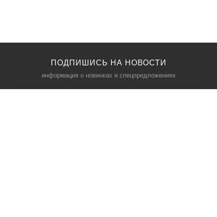
ПОДПИШИСЬ НА НОВОСТИ
информация о новинках и спецпредложениях
КАТАЛОГ
⠀
Кресла компьютерные
Пылесосы
Кронштейны для монитора
Чемоданы
Кронштейны для телевизора
Мультиварки