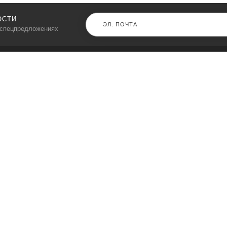
ОСТИ
 спецпредложениях
КАТАЛОГ
⠀
Кресла компьютерные
Пылесосы
Кронштейны для монитора
Чемоданы
Кронштейны для телевизора
Мультиварки
Кронштейн для микрофонов
Аквариумы
Кулеры для телефонов
Телескопы