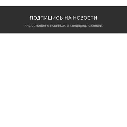
ПОДПИШИСЬ НА НОВОСТИ
информация о новинках и спецпредложениях
КАТАЛОГ
⠀
Кресла компьютерные
Пылесосы
Кронштейны для монитора
Чемоданы
Кронштейны для телевизора
Мультиварки
Кронштейн для микрофонов
Аквариумы