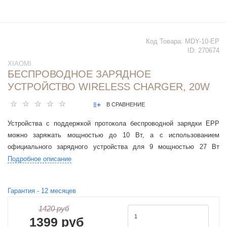
Код Товара:
MDY-10-EP
ID:
270674
XIAOMI
БЕСПРОВОДНОЕ ЗАРЯДНОЕ
УСТРОЙСТВО WIRELESS CHARGER, 20W
В СРАВНЕНИЕ
Устройства с поддержкой протокола беспроводной зарядки EPP
можно заряжать мощностью до 10 Вт, а с использованием
официального зарядного устройства для 9 мощностью 27 Вт
максимальная мощность беспроводной зарядки может достигать 20
Подробное описание
Вт.
Гарантия -
12
месяцев
1420 руб
1399 руб