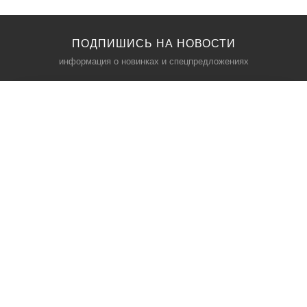
ПОДПИШИСЬ НА НОВОСТИ
информация о новинках и спецпредложениях
КАТАЛОГ
⠀
Кресла компьютерные
Пылесосы
Кронштейны для монитора
Чемоданы
Кронштейны для телевизора
Мультиварки
Кронштейн для микрофонов
Аквариумы