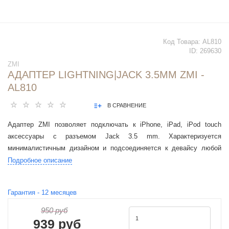
Код Товара:
AL810
ID:
269630
ZMI
АДАПТЕР LIGHTNING|JACK 3.5MM ZMI -
AL810
В СРАВНЕНИЕ
Адаптер ZMI позволяет подключать к iPhone, iPad, iPod touch
аксессуары с разъемом Jack 3.5 mm. Характеризуется
минималистичным дизайном и подсоединяется к девайсу любой
стороной. Кабель надежно фиксируется, не повреждая разъем.
Подробное описание
Гарантия -
12
месяцев
950 руб
939 руб