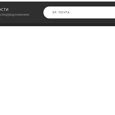
ОСТИ
 спецпредложениях
КАТАЛОГ
⠀
Кресла компьютерные
Пылесосы
Кронштейны для монитора
Чемоданы
Кронштейны для телевизора
Мультиварки
Кронштейн для микрофонов
Аквариумы
Кулеры для телефонов
Телескопы