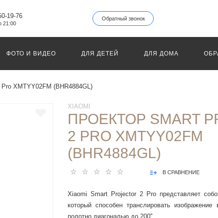
50-19-76
Обратный звонок
о 21:00
ФОТО И ВИДЕО
ДЛЯ ДЕТЕЙ
ДЛЯ ДОМА
ОБР
 2 Pro XMTYY02FM (BHR4884GL)
XIAOMI
ПРОЕКТОР SMART 
2 PRO XMTYY02FM
(BHR4884GL)
В СРАВНЕНИЕ
Xiaomi Smart Projector 2 Pro представляет соб
который способен транслировать изображение 
полотно диагональю до 200''