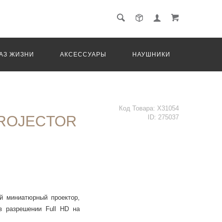
АЗ ЖИЗНИ
АКСЕССУАРЫ
НАУШНИКИ
ТРАНС
Код Товара:
X31054
PROJECTOR
ID:
275037
ой миниатюрный проектор,
в разрешении Full HD на