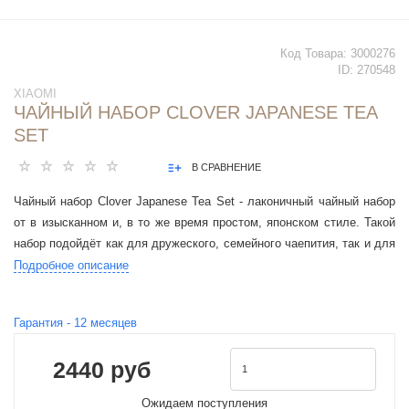
Код Товара:
3000276
ID:
270548
XIAOMI
ЧАЙНЫЙ НАБОР CLOVER JAPANESE TEA
SET
В СРАВНЕНИЕ
Чайный набор Clover Japanese Tea Set - лаконичный чайный набор
от в изысканном и, в то же время простом, японском стиле. Такой
набор подойдёт как для дружеского, семейного чаепития, так и для
делового приёма.
Подробное описание
Гарантия -
12
месяцев
2440 руб
Ожидаем поступления