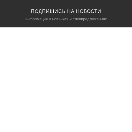
ПОДПИШИСЬ НА НОВОСТИ
информация о новинках и спецпредложениях
КАТАЛОГ
⠀
Кресла компьютерные
Пылесосы
Кронштейны для монитора
Чемоданы
Кронштейны для телевизора
Мультиварки
Кронштейн для микрофонов
Аквариумы
Кулеры для телефонов
Телескопы