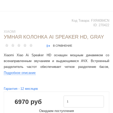
Код Товара:
FXR4084CN
ID:
270422
XIAOMI
УМНАЯ КОЛОНКА AI SPEAKER HD, GRAY
В СРАВНЕНИЕ
Xiaomi Xiao Ai Speaker HD оснащен мощным динамиком со
всенаправленным звучанием и выдающимися АЧХ. Встроенный
разделитель частот обеспечивает четкое разделение басов,
средних и высоких частот, создавая звук с эффектом погружения.
Подробное описание
Гарантия -
12
месяцев
6970 руб
Ожидаем поступления