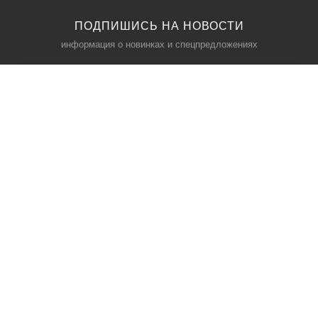
ПОДПИШИСЬ НА НОВОСТИ
информация о новинках и спецпредложениях
КАТАЛОГ
⠀
Кресла компьютерные
Пылесосы
Кронштейны для монитора
Чемоданы
Кронштейны для телевизора
Мультиварки
Кронштейн для микрофонов
Аквариумы
Кулеры для телефонов
Телескопы