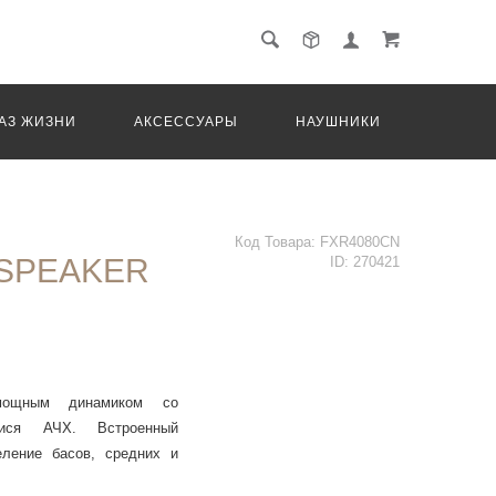
АЗ ЖИЗНИ
АКСЕССУАРЫ
НАУШНИКИ
ТРАНС
Код Товара:
FXR4080CN
 SPEAKER
ID:
270421
мощным динамиком со
ися АЧХ. Встроенный
еление басов, средних и
жения.