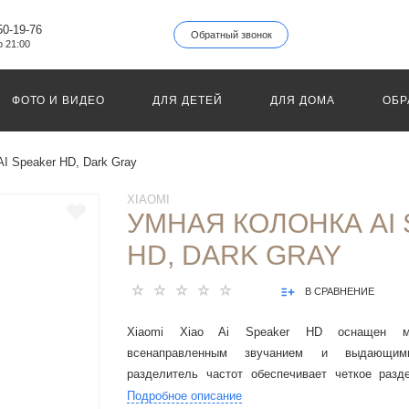
50-19-76
Обратный звонок
о 21:00
ФОТО И ВИДЕО
ДЛЯ ДЕТЕЙ
ДЛЯ ДОМА
ОБР
AI Speaker HD, Dark Gray
XIAOMI
УМНАЯ КОЛОНКА AI
HD, DARK GRAY
В СРАВНЕНИЕ
Xiaomi Xiao Ai Speaker HD оснащен 
всенаправленным звучанием и выдающим
разделитель частот обеспечивает четкое разд
высоких частот, создавая звук с эффектом погру
Подробное описание