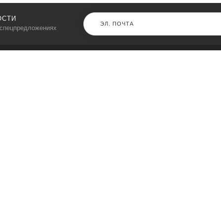
ОСТИ
 спецпредложениях
КАТАЛОГ
⠀
Кресла компьютерные
Пылесосы
Кронштейны для монитора
Чемоданы
Кронштейны для телевизора
Мультиварки
Кронштейн для микрофонов
Аквариумы
Кулеры для телефонов
Телескопы