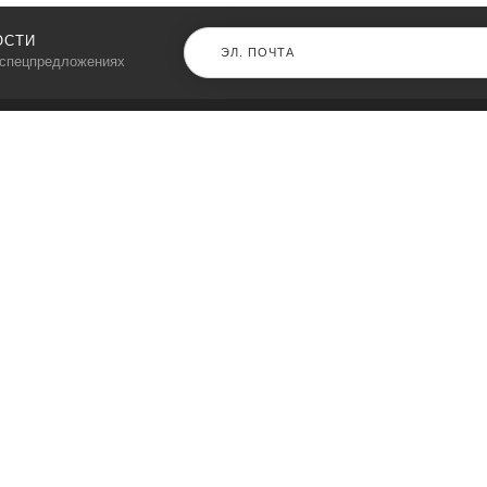
ОСТИ
 спецпредложениях
КАТАЛОГ
⠀
Кресла компьютерные
Пылесосы
Кронштейны для монитора
Чемоданы
Кронштейны для телевизора
Мультиварки
Кронштейн для микрофонов
Аквариумы
Кулеры для телефонов
Телескопы