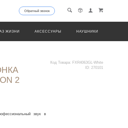
Обратный звонок
АЗ ЖИЗНИ
АКСЕССУАРЫ
НАУШНИКИ
ТРАНС
Код Товара:
FXR4063GL-White
ОНКА
ID:
270101
ON 2
рофессиональный звук в