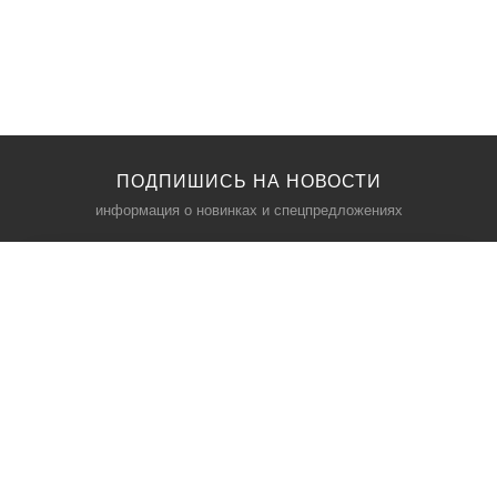
ПОДПИШИСЬ НА НОВОСТИ
информация о новинках и спецпредложениях
КАТАЛОГ
⠀
Кресла компьютерные
Пылесосы
Кронштейны для монитора
Чемоданы