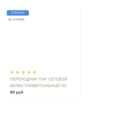
НОВИНКА
ID: 271563
ПЕРЕХОДНИК *ISA* СЕТЕВОЙ
ВИЛКИ УНИВЕРСАЛЬНЫЙ НА
ЕВРО С ЗАЗЕМЛЕНИЕМ KT-168
60 руб