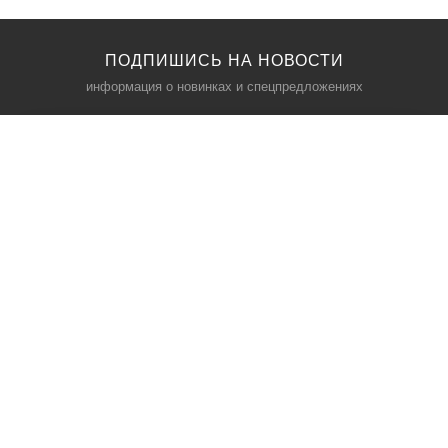
ПОДПИШИСЬ НА НОВОСТИ
информация о новинках и спецпредложениях
КАТАЛОГ
⠀
Кресла компьютерные
Пылесосы
Кронштейны для монитора
Чемоданы
Кронштейны для телевизора
Мультиварки
Кронштейн для микрофонов
Аквариумы
Кулеры для телефонов
Телескопы