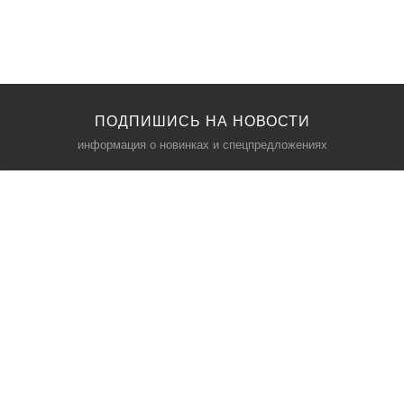
ПОДПИШИСЬ НА НОВОСТИ
информация о новинках и спецпредложениях
КАТАЛОГ
⠀
Кресла компьютерные
Пылесосы
Кронштейны для монитора
Чемоданы