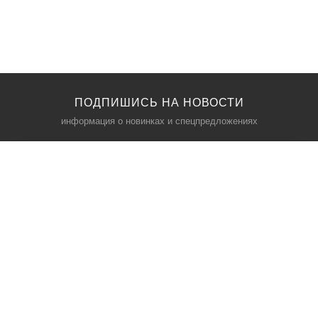
ПОДПИШИСЬ НА НОВОСТИ
информация о новинках и спецпредложениях
КАТАЛОГ
⠀
Кресла компьютерные
Пылесосы
Кронштейны для монитора
Чемоданы