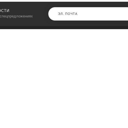
ОСТИ
 спецпредложениях
КАТАЛОГ
⠀
Кресла компьютерные
Пылесосы
Кронштейны для монитора
Чемоданы
Кронштейны для телевизора
Мультиварки
Кронштейн для микрофонов
Аквариумы
Кулеры для телефонов
Телескопы