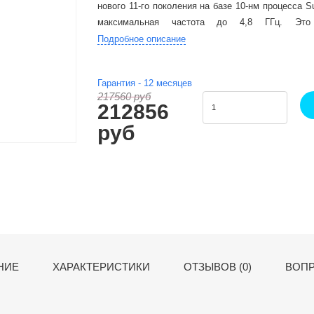
нового 11-го поколения на базе 10-нм процесса Su
максимальная частота до 4,8 ГГц. Это
производительность, эффективный теплоот
Подробное описание
процессов.
Гарантия -
12
месяцев
217560 руб
212856
руб
НИЕ
ХАРАКТЕРИСТИКИ
ОТЗЫВОВ (0)
ВОПР