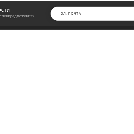
ОСТИ
 спецпредложениях
КАТАЛОГ
⠀
Кресла компьютерные
Пылесосы
Кронштейны для монитора
Чемоданы
Кронштейны для телевизора
Мультиварки
Кронштейн для микрофонов
Аквариумы
Кулеры для телефонов
Телескопы