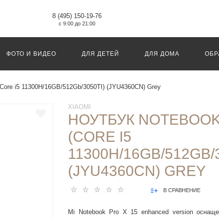
8 (495) 150-19-76
с 9:00 до 21:00
ФОТО И ВИДЕО
ДЛЯ ДЕТЕЙ
ДЛЯ ДОМА
ОБР
(Core i5 11300H/16GB/512Gb/3050TI) (JYU4360CN) Grey
XIAOMI
НОУТБУК NOTEBOOK
(CORE I5
11300H/16GB/512GB/3
(JYU4360CN) GREY
В СРАВНЕНИЕ
Mi Notebook Pro X 15 enhanced version оснаще