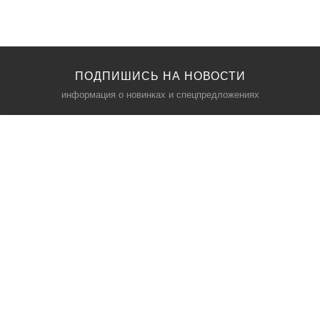
ПОДПИШИСЬ НА НОВОСТИ
информация о новинках и спецпредложениях
КАТАЛОГ
⠀
Кресла компьютерные
Пылесосы
Кронштейны для монитора
Чемоданы
Кронштейны для телевизора
Мультиварки