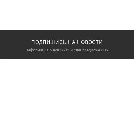
ПОДПИШИСЬ НА НОВОСТИ
информация о новинках и спецпредложениях
КАТАЛОГ
⠀
Кресла компьютерные
Пылесосы
Кронштейны для монитора
Чемоданы