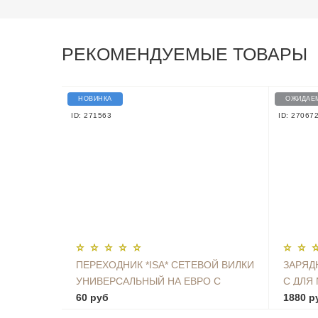
РЕКОМЕНДУЕМЫЕ ТОВАРЫ
НОВИНКА
ОЖИДАЕ
ID: 271563
ID: 27067
ПЕРЕХОДНИК *ISA* СЕТЕВОЙ ВИЛКИ
ЗАРЯД
УНИВЕРСАЛЬНЫЙ НА ЕВРО С
C ДЛЯ 
ЗАЗЕМЛЕНИЕМ KT-168
60 руб
1880 р