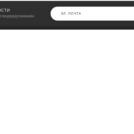
ОСТИ
 спецпредложениях
КАТАЛОГ
⠀
Кресла компьютерные
Пылесосы
Кронштейны для монитора
Чемоданы
Кронштейны для телевизора
Мультиварки
Кронштейн для микрофонов
Аквариумы
Кулеры для телефонов
Телескопы