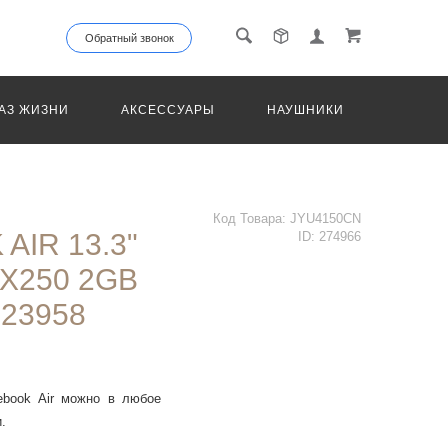
Обратный звонок
АЗ ЖИЗНИ
АКСЕССУАРЫ
НАУШНИКИ
ТРАНС
Код Товара:
JYU4150CN
AIR 13.3"
ID:
274966
MX250 2GB
 23958
ebook Air можно в любое
.