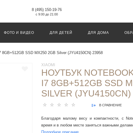
8 (495) 150-19-76
с 9:00 до 21:00
ФОТО И ВИДЕО
ДЛЯ ДЕТЕЙ
ДЛЯ ДОМА
ОБР
" i7 8GB+512GB SSD MX250 2GB Silver (JYU4150CN) 23958
XIAOMI
НОУТБУК NOTEBOOK 
I7 8GB+512GB SSD 
SILVER (JYU4150CN)
В СРАВНЕНИЕ
Благодаря малому весу и компактности, с Not
время и в любом месте заняться важными делами
Подробное описание