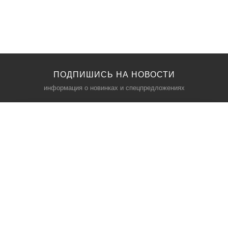
ПОДПИШИСЬ НА НОВОСТИ
информация о новинках и спецпредложениях
КАТАЛОГ
⠀
Кресла компьютерные
Пылесосы
Кронштейны для монитора
Чемоданы