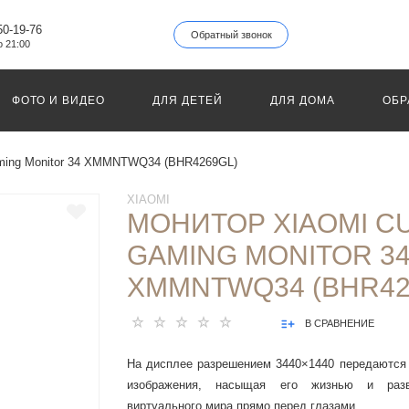
50-19-76
Обратный звонок
о 21:00
ФОТО И ВИДЕО
ДЛЯ ДЕТЕЙ
ДЛЯ ДОМА
ОБР
aming Monitor 34 XMMNTWQ34 (BHR4269GL)
XIAOMI
МОНИТОР XIAOMI C
GAMING MONITOR 3
XMMNTWQ34 (BHR42
В СРАВНЕНИЕ
На дисплее разрешением 3440×1440 передаются
изображения, насыщая его жизнью и разв
виртуального мира прямо перед глазами.