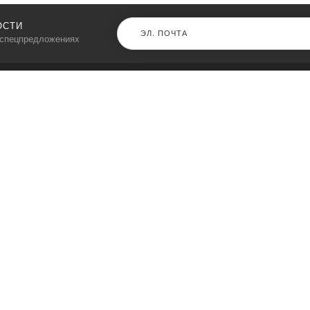
ОСТИ
 спецпредложениях
КАТАЛОГ
⠀
Кресла компьютерные
Пылесосы
Кронштейны для монитора
Чемоданы
Кронштейны для телевизора
Мультиварки
Кронштейн для микрофонов
Аквариумы
Кулеры для телефонов
Телескопы