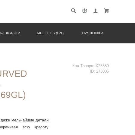
АЗ ЖИЗНИ
АКСЕССУАРЫ
НАУШНИКИ
ТРАНС
Код Товара:
X28589
URVED
ID:
275005
4
69GL)
 даже мельчайшие детали
орачивая всю красоту