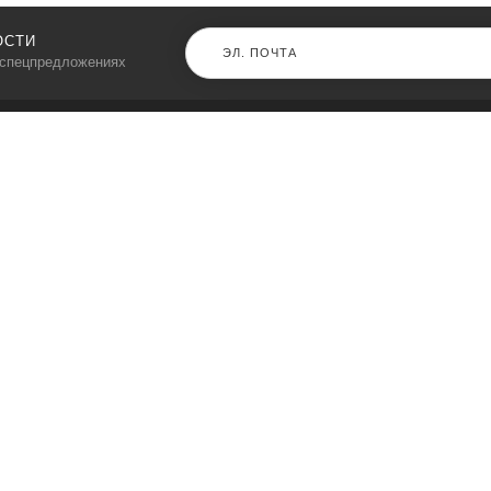
ОСТИ
 спецпредложениях
КАТАЛОГ
⠀
Кресла компьютерные
Пылесосы
Кронштейны для монитора
Чемоданы
Кронштейны для телевизора
Мультиварки
Кронштейн для микрофонов
Аквариумы
Кулеры для телефонов
Телескопы