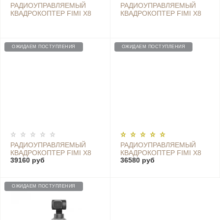
РАДИОУПРАВЛЯЕМЫЙ
РАДИОУПРАВЛЯЕМЫЙ
КВАДРОКОПТЕР FIMI X8
КВАДРОКОПТЕР FIMI X8
SE 2020 FPV RTF 2.4G
SE WHITE 2020 FPV RTF
2.4G
ОЖИДАЕМ ПОСТУПЛЕНИЯ
ОЖИДАЕМ ПОСТУПЛЕНИЯ
РАДИОУПРАВЛЯЕМЫЙ
РАДИОУПРАВЛЯЕМЫЙ
КВАДРОКОПТЕР FIMI X8
КВАДРОКОПТЕР FIMI X8
39160 руб
36580 руб
MINI MORE COMBO FPV
MINI FPV RTF 2.4G
RTF 2.4G
ОЖИДАЕМ ПОСТУПЛЕНИЯ