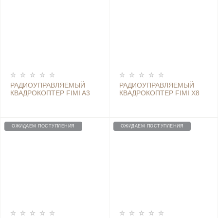
РАДИОУПРАВЛЯЕМЫЙ
РАДИОУПРАВЛЯЕМЫЙ
КВАДРОКОПТЕР FIMI A3
КВАДРОКОПТЕР FIMI X8
RTF - FIMI A3
MINI FPV RTF 2.4G,
ORANGE
ОЖИДАЕМ ПОСТУПЛЕНИЯ
ОЖИДАЕМ ПОСТУПЛЕНИЯ