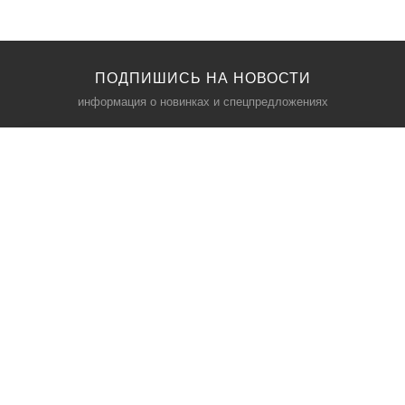
ПОДПИШИСЬ НА НОВОСТИ
информация о новинках и спецпредложениях
КАТАЛОГ
⠀
Кресла компьютерные
Пылесосы
Кронштейны для монитора
Чемоданы
Кронштейны для телевизора
Мультиварки
Кронштейн для микрофонов
Аквариумы