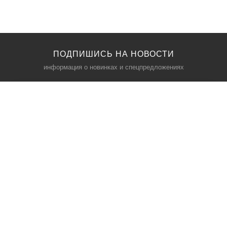
ПОДПИШИСЬ НА НОВОСТИ
информация о новинках и спецпредложениях
КАТАЛОГ
⠀
Кресла компьютерные
Пылесосы
Кронштейны для монитора
Чемоданы
Кронштейны для телевизора
Мультиварки