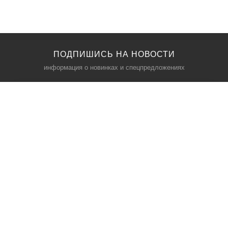
ПОДПИШИСЬ НА НОВОСТИ
информация о новинках и спецпредложениях
КАТАЛОГ
⠀
Кресла компьютерные
Пылесосы
Кронштейны для монитора
Чемоданы
Кронштейны для телевизора
Мультиварки