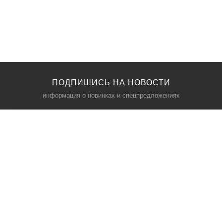
ПОДПИШИСЬ НА НОВОСТИ
информация о новинках и спецпредложениях
КАТАЛОГ
⠀
Кресла компьютерные
Пылесосы
Кронштейны для монитора
Чемоданы