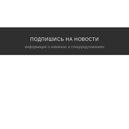
ПОДПИШИСЬ НА НОВОСТИ
информация о новинках и спецпредложениях
КАТАЛОГ
⠀
Кресла компьютерные
Пылесосы
Кронштейны для монитора
Чемоданы