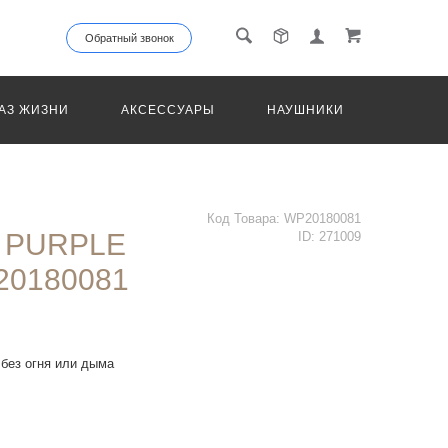
Обратный звонок
АЗ ЖИЗНИ
АКСЕССУАРЫ
НАУШНИКИ
ТРАНС
Код Товара:
WP20180081
 PURPLE
ID:
271009
20180081
 без огня или дыма