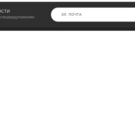
ОСТИ
 спецпредложениях
КАТАЛОГ
⠀
Кресла компьютерные
Пылесосы
Кронштейны для монитора
Чемоданы
Кронштейны для телевизора
Мультиварки
Кронштейн для микрофонов
Аквариумы
Кулеры для телефонов
Телескопы