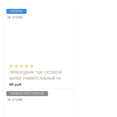
НОВИНКА
ID: 271563
ПЕРЕХОДНИК *ISA* СЕТЕВОЙ
ВИЛКИ УНИВЕРСАЛЬНЫЙ НА
ЕВРО С ЗАЗЕМЛЕНИЕМ KT-168
60 руб
ОЖИДАЕМ ПОСТУПЛЕНИЯ
ID: 271496