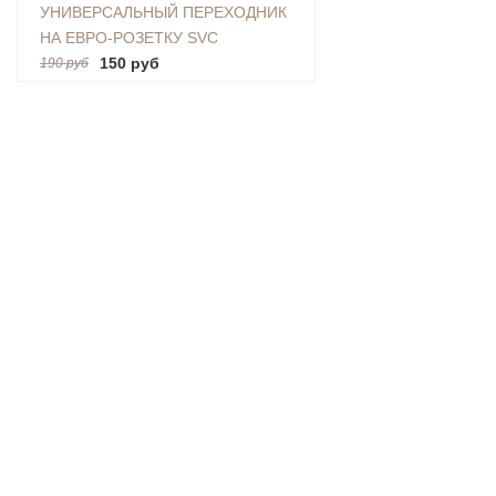
УНИВЕРСАЛЬНЫЙ ПЕРЕХОДНИК
НА ЕВРО-РОЗЕТКУ SVC
(AU|US|UK-EU)
150 руб
190 руб