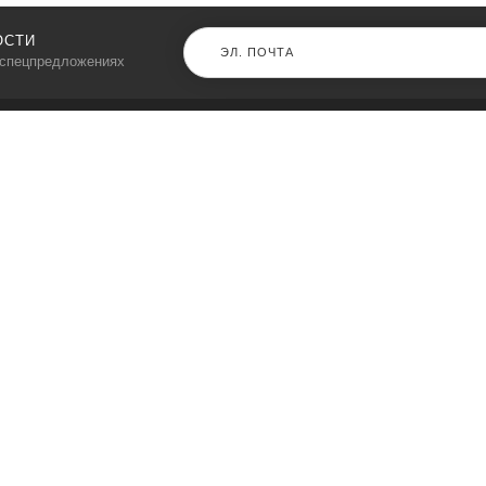
ОСТИ
 спецпредложениях
КАТАЛОГ
⠀
Кресла компьютерные
Пылесосы
Кронштейны для монитора
Чемоданы
Кронштейны для телевизора
Мультиварки
Кронштейн для микрофонов
Аквариумы
Кулеры для телефонов
Телескопы