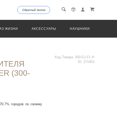
Обратный звонок
АЗ ЖИЗНИ
АКСЕССУАРЫ
НАУШНИКИ
ТРАНС
Код Товара:
300-G1-FL-H
ИТЕЛЯ
ID:
271453
ER (300-
 70.7% городов по своему