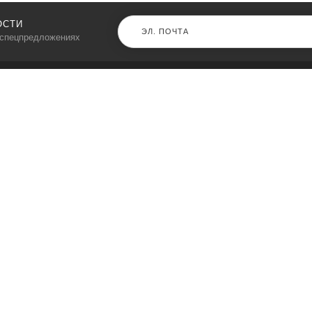
ОСТИ
 спецпредложениях
КАТАЛОГ
⠀
Кресла компьютерные
Пылесосы
Кронштейны для монитора
Чемоданы
Кронштейны для телевизора
Мультиварки
Кронштейн для микрофонов
Аквариумы
Кулеры для телефонов
Телескопы