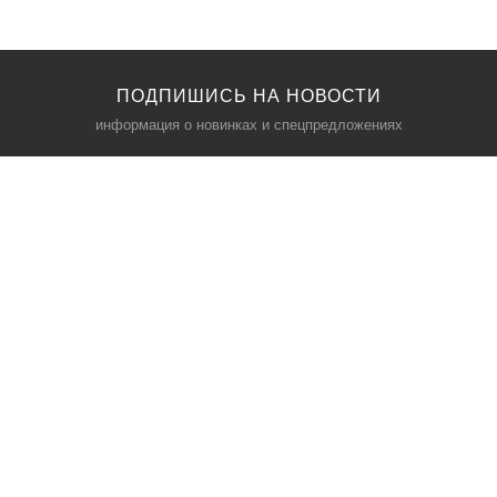
ПОДПИШИСЬ НА НОВОСТИ
информация о новинках и спецпредложениях
КАТАЛОГ
⠀
Кресла компьютерные
Пылесосы
Кронштейны для монитора
Чемоданы
Кронштейны для телевизора
Мультиварки
Кронштейн для микрофонов
Аквариумы