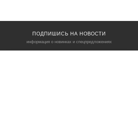
ПОДПИШИСЬ НА НОВОСТИ
информация о новинках и спецпредложениях
КАТАЛОГ
⠀
Кресла компьютерные
Пылесосы
Кронштейны для монитора
Чемоданы
Кронштейны для телевизора
Мультиварки