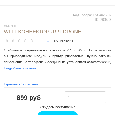
Код Товара:
LKU4025CN
ID:
269598
XIAOMI
WI-FI КОННЕКТОР ДЛЯ DRONE
В СРАВНЕНИЕ
Стабильное соединение по технологии 2.4 Гц Wi-Fi. После того как
вы присоедините модуль к пульту управления, нужно открыть
приложение на телефоне и соединение установится автоматически,
без запутанных проводов и других проблем.
Подробное описание
Гарантия -
12
месяцев
899 руб
Ожидаем поступления