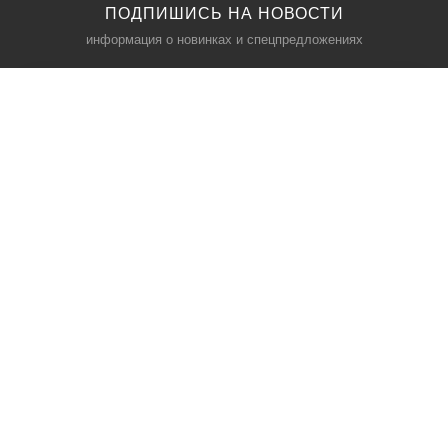
ПОДПИШИСЬ НА НОВОСТИ
информация о новинках и спецпредложениях
КАТАЛОГ
⠀
Кресла компьютерные
Пылесосы
Кронштейны для монитора
Чемоданы
Кронштейны для телевизора
Мультиварки
Кронштейн для микрофонов
Аквариумы
Кулеры для телефонов
Телескопы