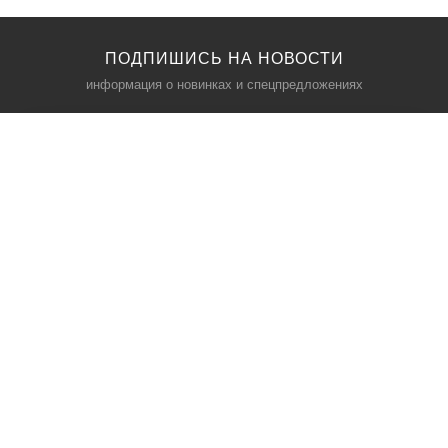
ПОДПИШИСЬ НА НОВОСТИ
информация о новинках и спецпредложениях
КАТАЛОГ
⠀
Кресла компьютерные
Пылесосы
Кронштейны для монитора
Чемоданы
Кронштейны для телевизора
Мультиварки
Кронштейн для микрофонов
Аквариумы
Кулеры для телефонов
Телескопы