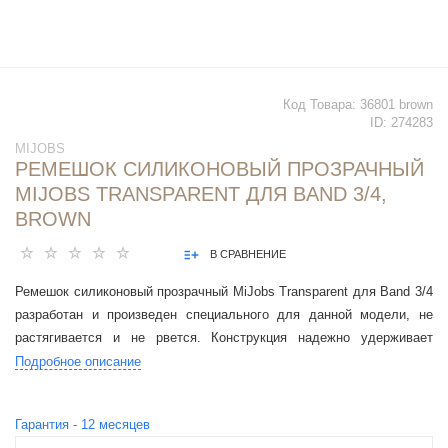
Код Товара:
36801 brown
ID:
274283
MIJOBS
РЕМЕШОК СИЛИКОНОВЫЙ ПРОЗРАЧНЫЙ
MIJOBS TRANSPARENT ДЛЯ BAND 3/4,
BROWN
В СРАВНЕНИЕ
Ремешок силиконовый прозрачный MiJobs Transparent для Band 3/4
разработан и произведен специального для данной модели, не
растягивается и не рвется. Конструкция надежно удерживает
гаджет, оснащена качественной застежкой.
Подробное описание
Гарантия -
12
месяцев