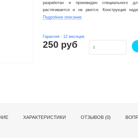
разработан и произведен специального д
растягивается и не рвется. Конструкция над
оснащена качественной застежкой.
Подробное описание
Гарантия -
12
месяцев
250 руб
НИЕ
ХАРАКТЕРИСТИКИ
ОТЗЫВОВ (0)
ВОПР