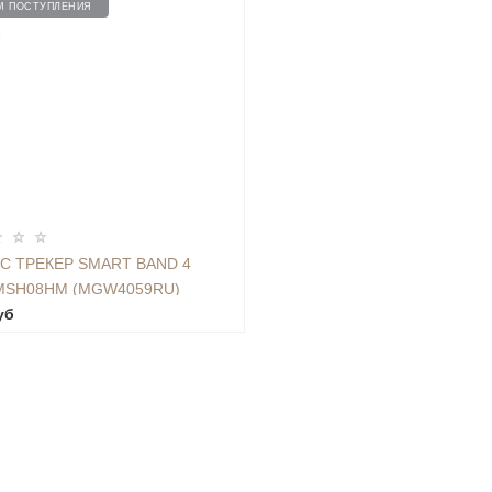
М ПОСТУПЛЕНИЯ
3
С ТРЕКЕР SMART BAND 4
MSH08HM (MGW4059RU)
уб