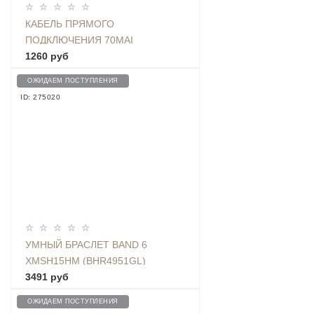
КАБЕЛЬ ПРЯМОГО
ПОДКЛЮЧЕНИЯ 70MAI
HARDWARE KIT, ЧЕРНЫЙ -
1260 руб
MIDRIVE UP02
ОЖИДАЕМ ПОСТУПЛЕНИЯ
ID: 275020
УМНЫЙ БРАСЛЕТ BAND 6
XMSH15HM (BHR4951GL)
3491 руб
ОЖИДАЕМ ПОСТУПЛЕНИЯ